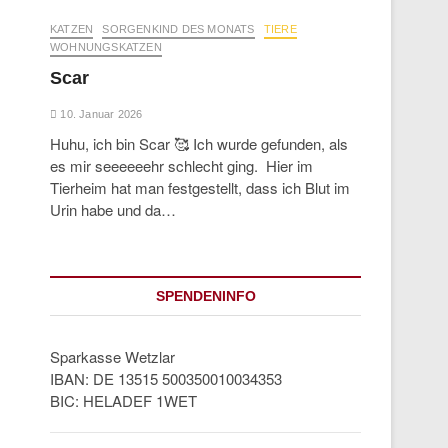
KATZEN
SORGENKIND DES MONATS
TIERE
WOHNUNGSKATZEN
Scar
10. Januar 2026
Huhu, ich bin Scar 🥰 Ich wurde gefunden, als
es mir seeeeeehr schlecht ging. Hier im
Tierheim hat man festgestellt, dass ich Blut im
Urin habe und da…
SPENDENINFO
Sparkasse Wetzlar
IBAN: DE 13515 500350010034353
BIC: HELADEF 1WET