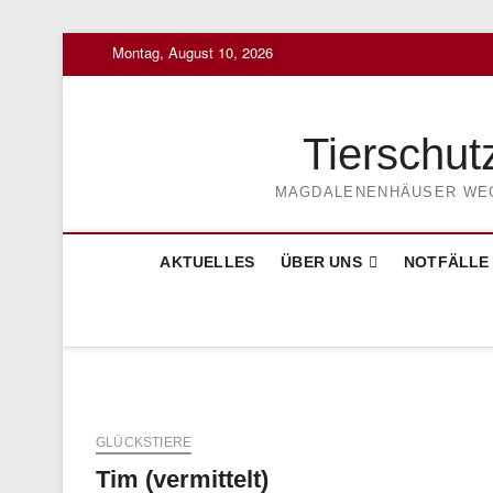
Skip
Montag, August 10, 2026
to
content
Tierschut
MAGDALENENHÄUSER WEG 3
AKTUELLES
ÜBER UNS
NOTFÄLLE
GLÜCKSTIERE
Tim (vermittelt)