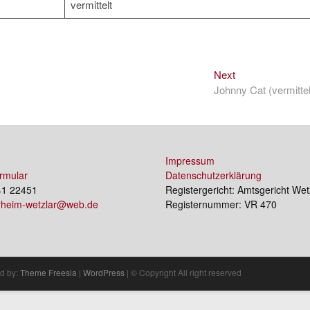
vermittelt
Next
Next
post:
Johnny Cat (vermittel
Impressum
rmular
Datenschutzerklärung
41 22451
Registergericht: Amtsgericht Wet
erheim-wetzlar@web.de
Registernummer: VR 470
d by:
Theme Freesia
|
WordPress
| © Copyright All right reserved