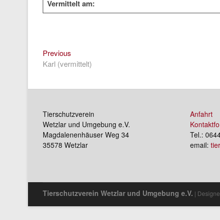
Vermittelt am:
Previous
Beitragsnavigation
Previous
post:
Karl (vermittelt)
Tierschutzverein
Anfahrt
Wetzlar und Umgebung e.V.
Kontaktfo
Magdalenenhäuser Weg 34
Tel.: 064
35578 Wetzlar
email:
ti
Tierschutzverein Wetzlar und Umgebung e.V.
| Designe