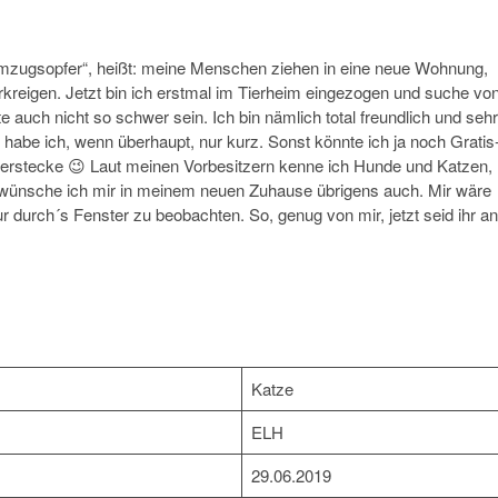
 „Umzugsopfer“, heißt: meine Menschen ziehen in eine neue Wohnung,
terkreigen. Jetzt bin ich erstmal im Tierheim eingezogen und suche vo
e auch nicht so schwer sein. Ich bin nämlich total freundlich und sehr
be ich, wenn überhaupt, nur kurz. Sonst könnte ich ja noch Gratis
 verstecke 😉 Laut meinen Vorbesitzern kenne ich Hunde und Katzen,
ng wünsche ich mir in meinem neuen Zuhause übrigens auch. Mir wäre
ur durch´s Fenster zu beobachten. So, genug von mir, jetzt seid ihr an
Katze
ELH
29.06.2019