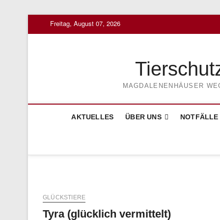
Skip
Freitag, August 07, 2026
to
content
Tierschut
MAGDALENENHÄUSER WEG 3
AKTUELLES
ÜBER UNS
NOTFÄLLE
GLÜCKSTIERE
Tyra (glücklich vermittelt)