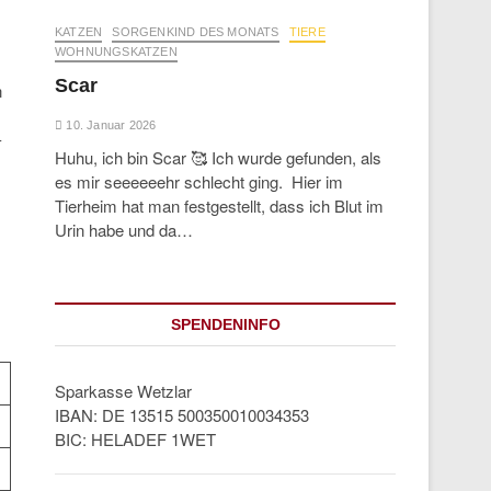
KATZEN
SORGENKIND DES MONATS
TIERE
WOHNUNGSKATZEN
Scar
n
10. Januar 2026
-
Huhu, ich bin Scar 🥰 Ich wurde gefunden, als
es mir seeeeeehr schlecht ging. Hier im
Tierheim hat man festgestellt, dass ich Blut im
Urin habe und da…
SPENDENINFO
Sparkasse Wetzlar
IBAN: DE 13515 500350010034353
BIC: HELADEF 1WET