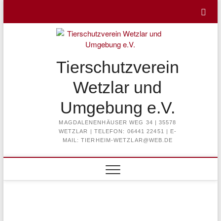
Skip
to
content
Tierschutzverein
Wetzlar und
Umgebung e.V.
MAGDALENENHÄUSER WEG 34 | 35578
WETZLAR | TELEFON: 06441 22451 | E-
MAIL: TIERHEIM-WETZLAR@WEB.DE