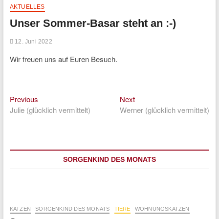
AKTUELLES
Unser Sommer-Basar steht an :-)
12. Juni 2022
Wir freuen uns auf Euren Besuch.
Previous
Next
Beitragsnavigation
Previous
Next
post:
post:
Julie (glücklich vermittelt)
Werner (glücklich vermittelt)
SORGENKIND DES MONATS
KATZEN
SORGENKIND DES MONATS
TIERE
WOHNUNGSKATZEN