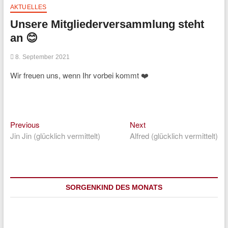
AKTUELLES
Unsere Mitgliederversammlung steht
an 😊
8. September 2021
Wir freuen uns, wenn Ihr vorbei kommt ❤️
Previous
Next
Beitragsnavigation
Previous
Next
post:
post:
Jin Jin (glücklich vermittelt)
Alfred (glücklich vermittelt)
SORGENKIND DES MONATS