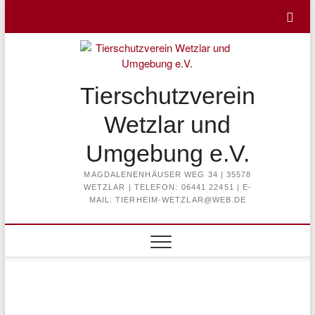
Skip
to
content
Tierschutzverein
Wetzlar und
Umgebung e.V.
MAGDALENENHÄUSER WEG 34 | 35578
WETZLAR | TELEFON: 06441 22451 | E-
MAIL: TIERHEIM-WETZLAR@WEB.DE