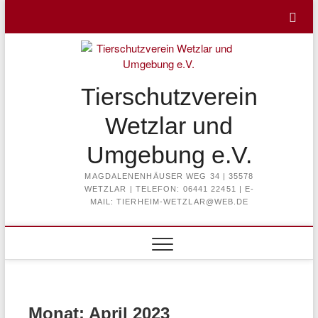
Skip
to
content
Tierschutzverein
Wetzlar und
Umgebung e.V.
MAGDALENENHÄUSER WEG 34 | 35578
WETZLAR | TELEFON: 06441 22451 | E-
MAIL: TIERHEIM-WETZLAR@WEB.DE
Monat:
April 2023