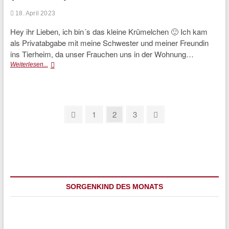
18. April 2023
Hey ihr Lieben, ich bin´s das kleine Krümelchen 🙂 Ich kam
als Privatabgabe mit meine Schwester und meiner Freundin
ins Tierheim, da unser Frauchen uns in der Wohnung…
Krümelchen
Weiterlesen...
(vermittelt)
Seitennummerierung
Previous
Page
Page
Page
Next
1
2
3
page
page
der
Beiträge
SORGENKIND DES MONATS