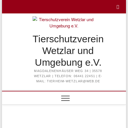
Skip
to
content
Tierschutzverein
Wetzlar und
Umgebung e.V.
MAGDALENENHÄUSER WEG 34 | 35578
WETZLAR | TELEFON: 06441 22451 | E-
MAIL: TIERHEIM-WETZLAR@WEB.DE