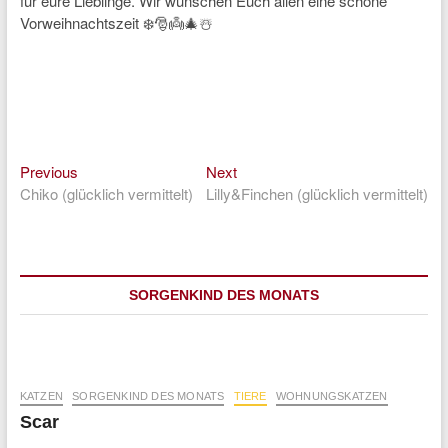
für eure Lieblinge. Wir wünschen Euch allen eine schöne
Vorweihnachtszeit ❄️🎅👼🎄☃️
Previous
Next
Beitragsnavigation
Previous
Next
post:
post:
Chiko (glücklich vermittelt)
Lilly&Finchen (glücklich vermittelt)
SORGENKIND DES MONATS
KATZEN
SORGENKIND DES MONATS
TIERE
WOHNUNGSKATZEN
Scar