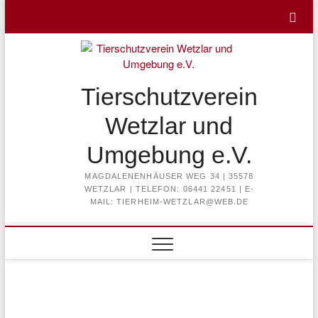
Skip
to
content
Tierschutzverein
Wetzlar und
Umgebung e.V.
MAGDALENENHÄUSER WEG 34 | 35578
WETZLAR | TELEFON: 06441 22451 | E-
MAIL: TIERHEIM-WETZLAR@WEB.DE