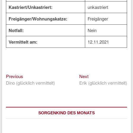
Kastriert/Unkastriert:
unkastriert
Freigänger/Wohnungskatze:
Freigänger
Notfall:
Nein
Vermittelt am:
12.11.2021
Previous
Next
Beitragsnavigation
Previous
Next
post:
post:
Dino (glücklich vermittelt)
Erik (glücklich vermittelt)
SORGENKIND DES MONATS