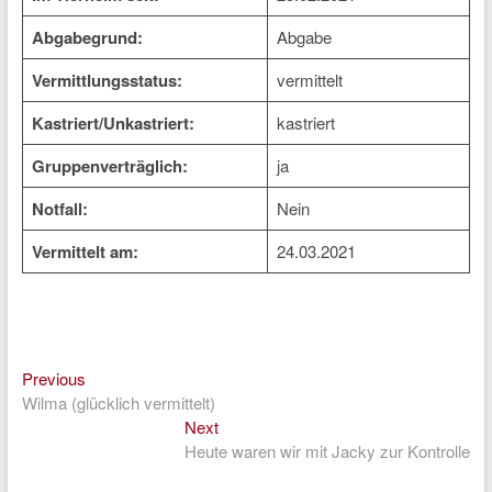
Abgabegrund:
Abgabe
Vermittlungsstatus:
vermittelt
Kastriert/Unkastriert:
kastriert
Gruppenverträglich:
ja
Notfall:
Nein
Vermittelt am:
24.03.2021
Previous
Beitragsnavigation
Previous
post:
Wilma (glücklich vermittelt)
Next
Next
post:
Heute waren wir mit Jacky zur Kontrolle