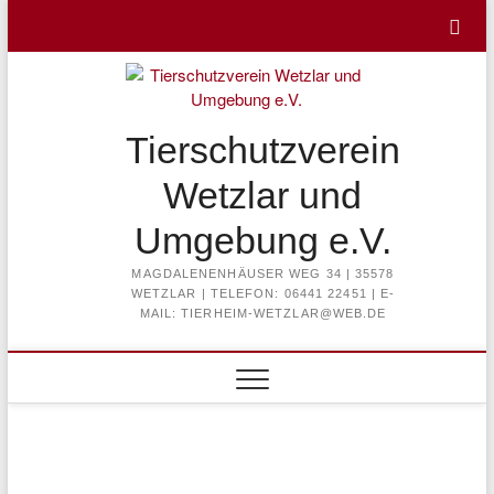
Skip
to
content
Tierschutzverein
Wetzlar und
Umgebung e.V.
MAGDALENENHÄUSER WEG 34 | 35578
WETZLAR | TELEFON: 06441 22451 | E-
MAIL: TIERHEIM-WETZLAR@WEB.DE