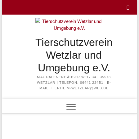
Skip
to
content
Tierschutzverein
Wetzlar und
Umgebung e.V.
MAGDALENENHÄUSER WEG 34 | 35578
WETZLAR | TELEFON: 06441 22451 | E-
MAIL: TIERHEIM-WETZLAR@WEB.DE