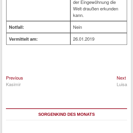
der Eingewöhnung die
Welt draußen erkunden
kann.
Notfall:
Nein
Vermittelt am:
26.01.2019
Previous
Nex
Beitragsnavigation
Previous
Next
post:
pos
Kasimir
Luisa
SORGENKIND DES MONATS