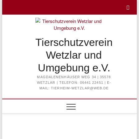
Skip
to
content
Tierschutzverein
Wetzlar und
Umgebung e.V.
MAGDALENENHÄUSER WEG 34 | 35578
WETZLAR | TELEFON: 06441 22451 | E-
MAIL: TIERHEIM-WETZLAR@WEB.DE