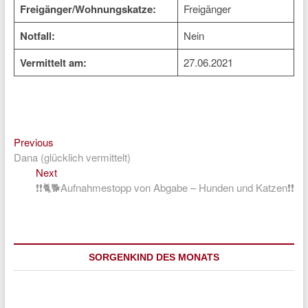
Freigänger/Wohnungskatze:
Freigänger
Notfall:
Nein
Vermittelt am:
27.06.2021
Previous
Beitragsnavigation
Previous
post:
Dana (glücklich vermittelt)
Next
Next
post:
❗❗🐈🐕Aufnahmestopp von Abgabe – Hunden und Katzen❗❗
SORGENKIND DES MONATS