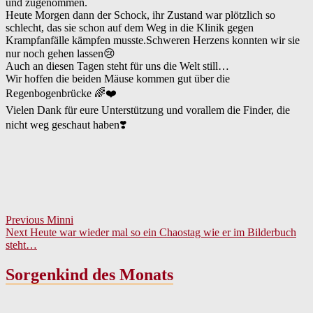
und zugenommen.
Heute Morgen dann der Schock, ihr Zustand war plötzlich so
schlecht, das sie schon auf dem Weg in die Klinik gegen
Krampfanfälle kämpfen musste.Schweren Herzens konnten wir sie
nur noch gehen lassen😢
Auch an diesen Tagen steht für uns die Welt still…
Wir hoffen die beiden Mäuse kommen gut über die
Regenbogenbrücke 🌈❤️
Vielen Dank für eure Unterstützung und vorallem die Finder, die
nicht weg geschaut haben❣️
Beitragsnavigation
Previous
Previous
Minni
Next
post:
Next
Heute war wieder mal so ein Chaostag wie er im Bilderbuch
post:
steht…
Sorgenkind des Monats