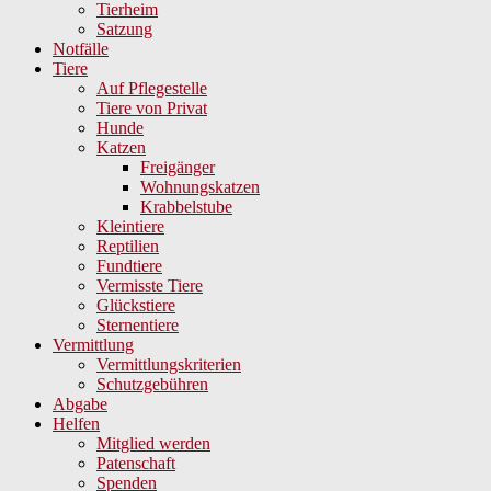
Tierheim
Satzung
Notfälle
Tiere
Auf Pflegestelle
Tiere von Privat
Hunde
Katzen
Freigänger
Wohnungskatzen
Krabbelstube
Kleintiere
Reptilien
Fundtiere
Vermisste Tiere
Glückstiere
Sternentiere
Vermittlung
Vermittlungskriterien
Schutzgebühren
Abgabe
Helfen
Mitglied werden
Patenschaft
Spenden