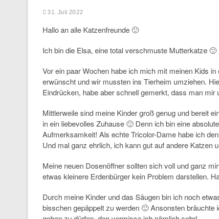
31. Juli 2022
Hallo an alle Katzenfreunde 🙂
Ich bin die Elsa, eine total verschmuste Mutterkatze 🙂
Vor ein paar Wochen habe ich mich mit meinen Kids in 
erwünscht und wir mussten ins Tierheim umziehen. Hie
Eindrücken, habe aber schnell gemerkt, dass man mir u
Mittlerweile sind meine Kinder groß genug und bereit e
in ein liebevolles Zuhause 🙂 Denn ich bin eine absol
Aufmerksamkeit! Als echte Tricolor-Dame habe ich den 
Und mal ganz ehrlich, ich kann gut auf andere Katzen
Meine neuen Dosenöffner sollten sich voll und ganz mir
etwas kleinere Erdenbürger kein Problem darstellen. H
Durch meine Kinder und das Säugen bin ich noch etwas
bisschen gepäppelt zu werden 🙂 Ansonsten bräuchte i
gehen zu dürfen, den vermisse ich nämlich sehr!