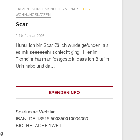
KATZEN
SORGENKIND DES MONATS
TIERE
WOHNUNGSKATZEN
Scar
10. Januar 2026
Huhu, ich bin Scar 🥰 Ich wurde gefunden, als
es mir seeeeeehr schlecht ging. Hier im
Tierheim hat man festgestellt, dass ich Blut im
Urin habe und da…
SPENDENINFO
Sparkasse Wetzlar
IBAN: DE 13515 500350010034353
BIC: HELADEF 1WET
ng