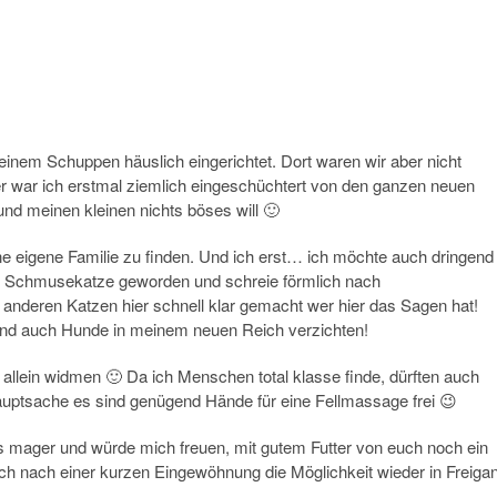
einem Schuppen häuslich eingerichtet. Dort waren wir aber nicht
r war ich erstmal ziemlich eingeschüchtert von den ganzen neuen
nd meinen kleinen nichts böses will 🙂
ine eigene Familie zu finden. Und ich erst… ich möchte auch dringend
ute Schmusekatze geworden und schreie förmlich nach
anderen Katzen hier schnell klar gemacht wer hier das Sagen hat!
 und auch Hunde in meinem neuen Reich verzichten!
 allein widmen 🙂 Da ich Menschen total klasse finde, dürften auch
auptsache es sind genügend Hände für eine Fellmassage frei 😉
 mager und würde mich freuen, mit gutem Futter von euch noch ein
ch nach einer kurzen Eingewöhnung die Möglichkeit wieder in Freiga