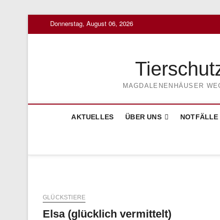
Skip
Donnerstag, August 06, 2026
to
content
Tierschut
MAGDALENENHÄUSER WEG 3
AKTUELLES
ÜBER UNS
NOTFÄLLE
GLÜCKSTIERE
Elsa (glücklich vermittelt)