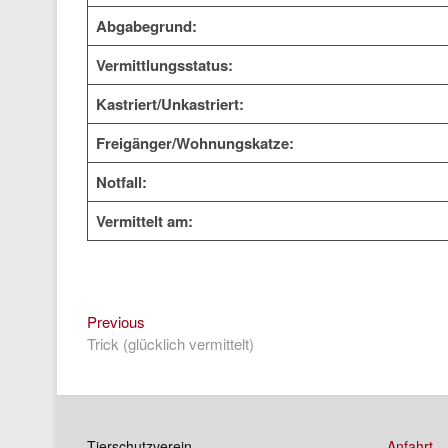
Abgabegrund:
Vermittlungsstatus:
Kastriert/Unkastriert:
Freigänger/Wohnungskatze:
Notfall:
Vermittelt am:
Previous
Beitragsnavigation
Previous
post:
Trick (glücklich vermittelt)
Tierschutzverein
Anfahrt