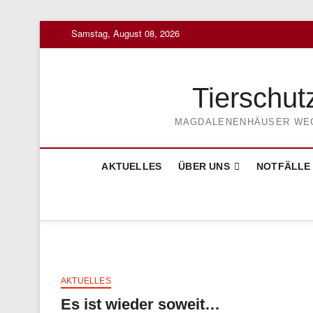
Skip
Samstag, August 08, 2026
to
content
Tierschut
MAGDALENENHÄUSER WEG 3
AKTUELLES
ÜBER UNS
NOTFÄLLE
AKTUELLES
Es ist wieder soweit…