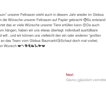
m“ unserer Fellnasen steht auch in diesem Jahr wieder im Globus
en die Wünsche unserer Fellnasen auf Papier gebracht 🤶So entstand
artet das er viele Wünsche unserer Tiere erfüllen kann 😍Da auch
 hängen, haben wir uns etwas überlegt: individuell ausfüllbare
will , und wir können uns vielleicht den ein oder anderen “großen
k an das Team vom Globus Baumarkt😘Schaut doch mal vorbei,
lten Wunsch ❤️🐾🐕🐈🐇🐍🐦❤️
Next
Next
post:
Gismo (glücklich vermittel