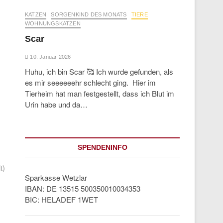
KATZEN
SORGENKIND DES MONATS
TIERE
WOHNUNGSKATZEN
Scar
10. Januar 2026
Huhu, ich bin Scar 🥰 Ich wurde gefunden, als
es mir seeeeeehr schlecht ging. Hier im
Tierheim hat man festgestellt, dass ich Blut im
Urin habe und da…
SPENDENINFO
t)
Sparkasse Wetzlar
IBAN: DE 13515 500350010034353
BIC: HELADEF 1WET