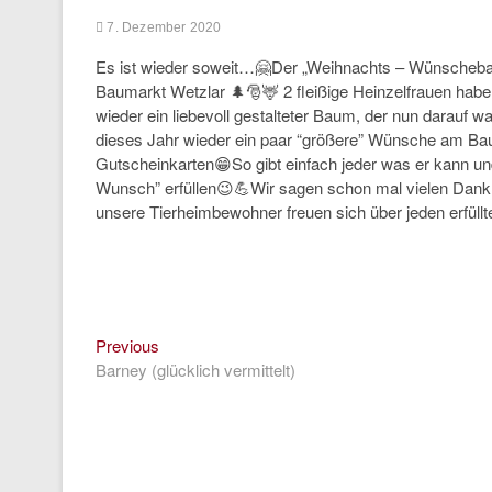
7. Dezember 2020
Es ist wieder soweit…🤗Der „Weihnachts – Wünschebau
Baumarkt Wetzlar 🌲🎅🦌 2 fleißige Heinzelfrauen hab
wieder ein liebevoll gestalteter Baum, der nun darauf w
dieses Jahr wieder ein paar “größere” Wünsche am Baum
Gutscheinkarten😁So gibt einfach jeder was er kann und 
Wunsch” erfüllen😉💪Wir sagen schon mal vielen Dan
unsere Tierheimbewohner freuen sich über jeden erfül
Previous
Beitragsnavigation
Previous
post:
Barney (glücklich vermittelt)