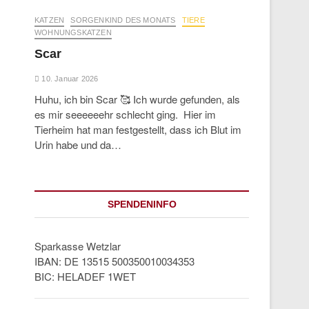
KATZEN
SORGENKIND DES MONATS
TIERE
WOHNUNGSKATZEN
Scar
10. Januar 2026
Huhu, ich bin Scar 🥰 Ich wurde gefunden, als
es mir seeeeeehr schlecht ging. Hier im
Tierheim hat man festgestellt, dass ich Blut im
Urin habe und da…
SPENDENINFO
Sparkasse Wetzlar
IBAN: DE 13515 500350010034353
BIC: HELADEF 1WET