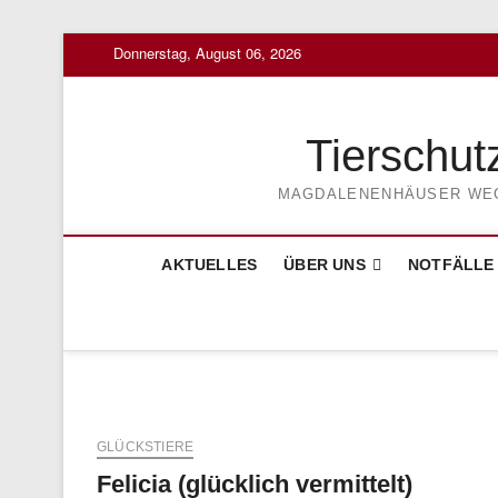
Skip
Donnerstag, August 06, 2026
to
content
Tierschut
MAGDALENENHÄUSER WEG 3
AKTUELLES
ÜBER UNS
NOTFÄLLE
GLÜCKSTIERE
Felicia (glücklich vermittelt)