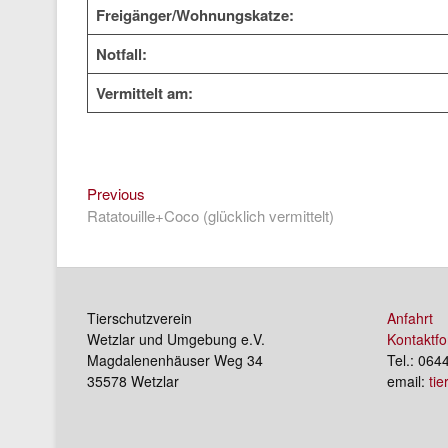
Freigänger/Wohnungskatze:
Notfall:
Vermittelt am:
Previous
Beitragsnavigation
Previous
post:
Ratatouille+Coco (glücklich vermittelt)
Tierschutzverein
Anfahrt
Wetzlar und Umgebung e.V.
Kontaktfo
Magdalenenhäuser Weg 34
Tel.: 064
35578 Wetzlar
email:
ti