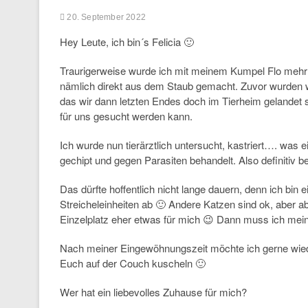
20. September 2022
Hey Leute, ich bin´s Felicia 🙂
Traurigerweise wurde ich mit meinem Kumpel Flo mehr 
nämlich direkt aus dem Staub gemacht. Zuvor wurden w
das wir dann letzten Endes doch im Tierheim gelandet 
für uns gesucht werden kann.
Ich wurde nun tierärztlich untersucht, kastriert…. was
gechipt und gegen Parasiten behandelt. Also definitiv b
Das dürfte hoffentlich nicht lange dauern, denn ich bin e
Streicheleinheiten ab 🙂 Andere Katzen sind ok, aber a
Einzelplatz eher etwas für mich 😉 Dann muss ich mein
Nach meiner Eingewöhnungszeit möchte ich gerne wie
Euch auf der Couch kuscheln 🙂
Wer hat ein liebevolles Zuhause für mich?