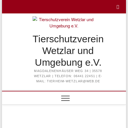
Skip
to
content
Tierschutzverein
Wetzlar und
Umgebung e.V.
MAGDALENENHÄUSER WEG 34 | 35578
WETZLAR | TELEFON: 06441 22451 | E-
MAIL: TIERHEIM-WETZLAR@WEB.DE