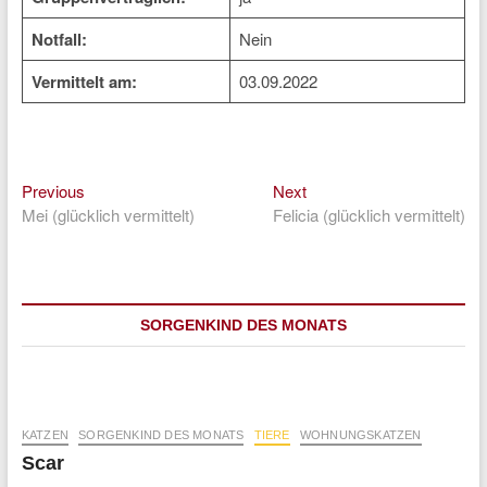
Notfall:
Nein
Vermittelt am:
03.09.2022
Previous
Next
Beitragsnavigation
Previous
Next
post:
post:
Mei (glücklich vermittelt)
Felicia (glücklich vermittelt)
SORGENKIND DES MONATS
KATZEN
SORGENKIND DES MONATS
TIERE
WOHNUNGSKATZEN
Scar