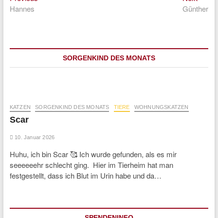
Beitragsnavigation
post:
post:
Hannes
Günther
SORGENKIND DES MONATS
KATZEN
SORGENKIND DES MONATS
TIERE
WOHNUNGSKATZEN
Scar
10. Januar 2026
Huhu, ich bin Scar 🥰 Ich wurde gefunden, als es mir
seeeeeehr schlecht ging. Hier im Tierheim hat man
festgestellt, dass ich Blut im Urin habe und da…
SPENDENINFO