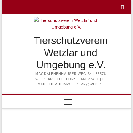
Skip
to
content
Tierschutzverein
Wetzlar und
Umgebung e.V.
MAGDALENENHÄUSER WEG 34 | 35578
WETZLAR | TELEFON: 06441 22451 | E-
MAIL: TIERHEIM-WETZLAR@WEB.DE