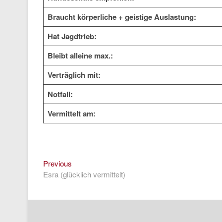
Braucht körperliche + geistige Auslastung:
Hat Jagdtrieb:
Bleibt alleine max.:
Verträglich mit:
Notfall:
Vermittelt am:
Previous
Beitragsnavigation
Previous
post:
Esra (glücklich vermittelt)