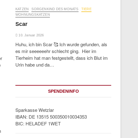
KATZEN
SORGENKIND DES MONATS
TIERE
WOHNUNGSKATZEN
Scar
10. Januar 2026
Huhu, ich bin Scar 🥰 Ich wurde gefunden, als
es mir seeeeeehr schlecht ging. Hier im
Tierheim hat man festgestellt, dass ich Blut im
er
Urin habe und da…
e
SPENDENINFO
Sparkasse Wetzlar
IBAN: DE 13515 500350010034353
BIC: HELADEF 1WET
m