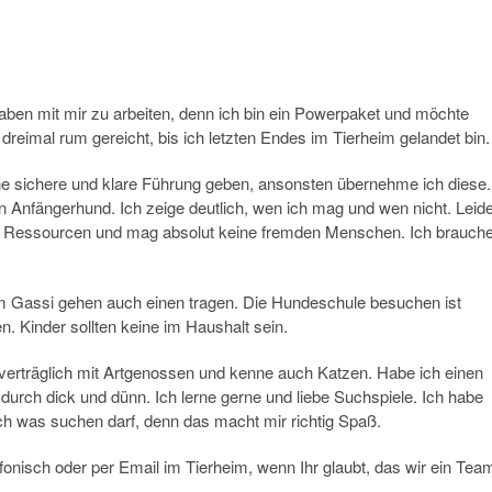
ben mit mir zu arbeiten, denn ich bin ein Powerpaket und möchte
 dreimal rum gereicht, bis ich letzten Endes im Tierheim gelandet bin.
ine sichere und klare Führung geben, ansonsten übernehme ich diese.
 Anfängerhund. Ich zeige deutlich, wen ich mag und wen nicht. Leid
ge Ressourcen und mag absolut keine fremden Menschen. Ich brauch
im Gassi gehen auch einen tragen. Die Hundeschule besuchen ist
n. Kinder sollten keine im Haushalt sein.
 verträglich mit Artgenossen und kenne auch Katzen. Habe ich einen
urch dick und dünn. Ich lerne gerne und liebe Suchspiele. Ich habe
ch was suchen darf, denn das macht mir richtig Spaß.
efonisch oder per Email im Tierheim, wenn Ihr glaubt, das wir ein Tea