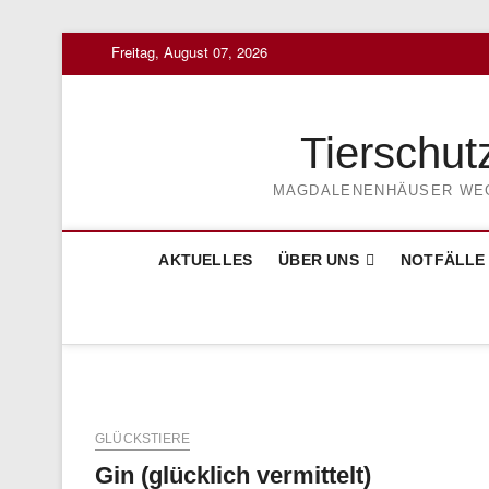
Skip
Freitag, August 07, 2026
to
content
Tierschut
MAGDALENENHÄUSER WEG 3
AKTUELLES
ÜBER UNS
NOTFÄLLE
GLÜCKSTIERE
Gin (glücklich vermittelt)