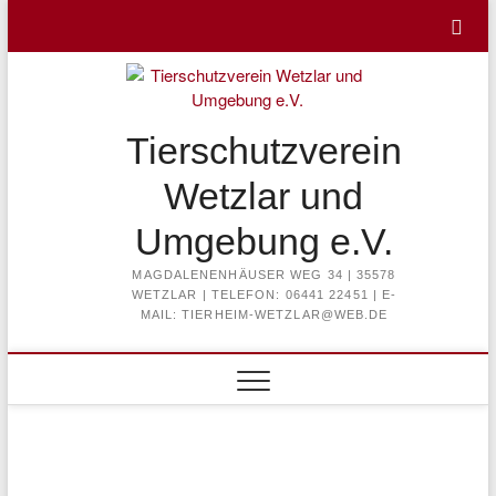
Skip
to
content
Tierschutzverein
Wetzlar und
Umgebung e.V.
MAGDALENENHÄUSER WEG 34 | 35578
WETZLAR | TELEFON: 06441 22451 | E-
MAIL: TIERHEIM-WETZLAR@WEB.DE