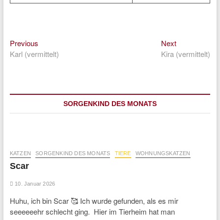
Previous
Next
Beitragsnavigation
Previous
Next
post:
post:
Karl (vermittelt)
Kira (vermittelt)
SORGENKIND DES MONATS
KATZEN
SORGENKIND DES MONATS
TIERE
WOHNUNGSKATZEN
Scar
10. Januar 2026
Huhu, ich bin Scar 🥰 Ich wurde gefunden, als es mir
seeeeeehr schlecht ging. Hier im Tierheim hat man