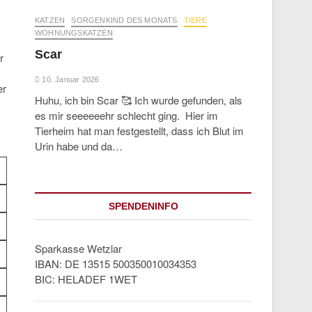
KATZEN
SORGENKIND DES MONATS
TIERE
WOHNUNGSKATZEN
Scar
r
10. Januar 2026
er
Huhu, ich bin Scar 🥰 Ich wurde gefunden, als
es mir seeeeeehr schlecht ging. Hier im
Tierheim hat man festgestellt, dass ich Blut im
Urin habe und da…
SPENDENINFO
Sparkasse Wetzlar
IBAN: DE 13515 500350010034353
BIC: HELADEF 1WET