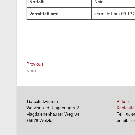
Notfall:
Nein
Vermittelt am:
vermittelt am 08.12.
Previous
Beitragsnavigation
Previous
post:
Nero
Tierschutzverein
Anfahrt
Wetzlar und Umgebung e.V.
Kontaktfo
Magdalenenhäuser Weg 34
Tel.: 064
35578 Wetzlar
email:
ti