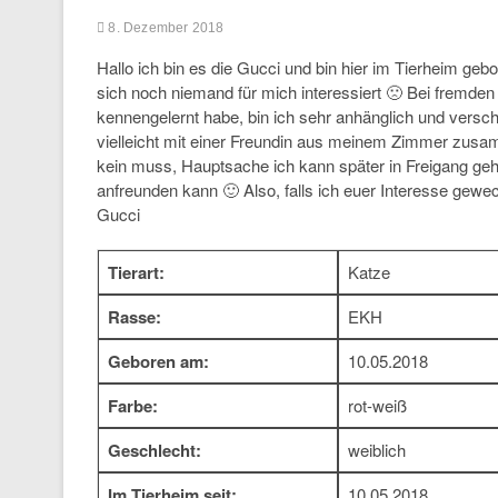
8. Dezember 2018
Hallo ich bin es die Gucci und bin hier im Tierheim gebo
sich noch niemand für mich interessiert 🙁 Bei fremden
kennengelernt habe, bin ich sehr anhänglich und versc
vielleicht mit einer Freundin aus meinem Zimmer zusa
kein muss, Hauptsache ich kann später in Freigang ge
anfreunden kann 🙂 Also, falls ich euer Interesse gew
Gucci
Tierart:
Katze
Rasse:
EKH
Geboren am:
10.05.2018
Farbe:
rot-weiß
Geschlecht:
weiblich
Im Tierheim seit:
10.05.2018