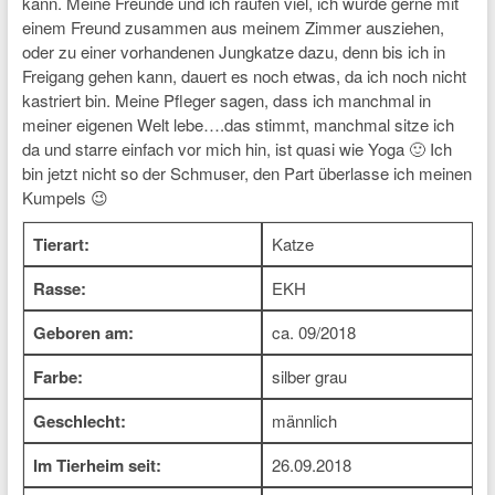
kann. Meine Freunde und ich raufen viel, ich würde gerne mit
einem Freund zusammen aus meinem Zimmer ausziehen,
oder zu einer vorhandenen Jungkatze dazu, denn bis ich in
Freigang gehen kann, dauert es noch etwas, da ich noch nicht
kastriert bin. Meine Pfleger sagen, dass ich manchmal in
meiner eigenen Welt lebe….das stimmt, manchmal sitze ich
da und starre einfach vor mich hin, ist quasi wie Yoga 🙂 Ich
bin jetzt nicht so der Schmuser, den Part überlasse ich meinen
Kumpels 😉
Tierart:
Katze
Rasse:
EKH
Geboren am:
ca. 09/2018
Farbe:
silber grau
Geschlecht:
männlich
Im Tierheim seit:
26.09.2018