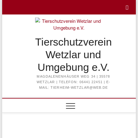
Skip
to
content
Tierschutzverein
Wetzlar und
Umgebung e.V.
MAGDALENENHÄUSER WEG 34 | 35578
WETZLAR | TELEFON: 06441 22451 | E-
MAIL: TIERHEIM-WETZLAR@WEB.DE