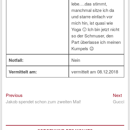
lebe….das stimmt,
manchmal sitze ich da
und starre einfach vor
mich hin, ist quasi wie
Yoga 🙂 Ich bin jetzt nicht
so der Schmuser, den
Part überlasse ich meinen
Kumpels 😉
Notfall:
Nein
Vermittelt am:
vermittelt am 08.12.2018
Previous
Nex
Beitragsnavigation
Previous
Next
post:
post
Jakob spendet schon zum zweiten Mal!
Gucci