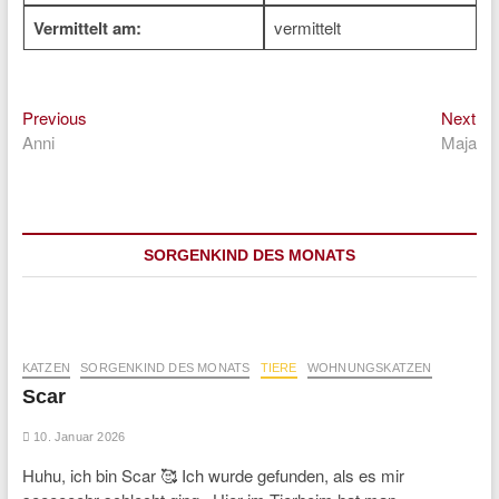
Vermittelt am:
vermittelt
Previous
Ne
Beitragsnavigation
Previous
Next
post:
pos
Anni
Maja
SORGENKIND DES MONATS
KATZEN
SORGENKIND DES MONATS
TIERE
WOHNUNGSKATZEN
Scar
10. Januar 2026
Huhu, ich bin Scar 🥰 Ich wurde gefunden, als es mir