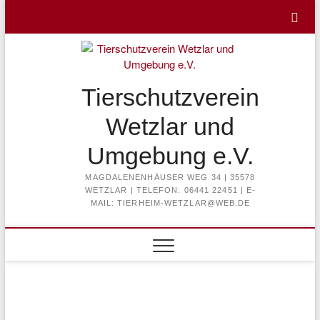
Skip
to
content
Tierschutzverein
Wetzlar und
Umgebung e.V.
MAGDALENENHÄUSER WEG 34 | 35578
WETZLAR | TELEFON: 06441 22451 | E-
MAIL: TIERHEIM-WETZLAR@WEB.DE