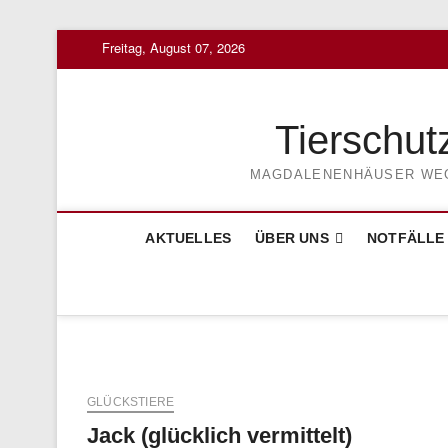
Skip
Freitag, August 07, 2026
to
content
Tierschut
MAGDALENENHÄUSER WEG 3
AKTUELLES
ÜBER UNS
NOTFÄLLE
GLÜCKSTIERE
Jack (glücklich vermittelt)