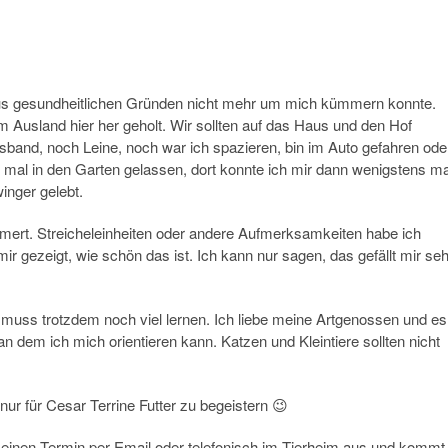
h aus gesundheitlichen Gründen nicht mehr um mich kümmern konnte.
Ausland hier her geholt. Wir sollten auf das Haus und den Hof
band, noch Leine, noch war ich spazieren, bin im Auto gefahren ode
mal in den Garten gelassen, dort konnte ich mir dann wenigstens ma
inger gelebt.
mert. Streicheleinheiten oder andere Aufmerksamkeiten habe ich
mir gezeigt, wie schön das ist. Ich kann nur sagen, das gefällt mir seh
 muss trotzdem noch viel lernen. Ich liebe meine Artgenossen und es
n dem ich mich orientieren kann. Katzen und Kleintiere sollten nicht
ur für Cesar Terrine Futter zu begeistern 😉
einen Termin per Email oder telefonisch im Tierheim aus und kommt