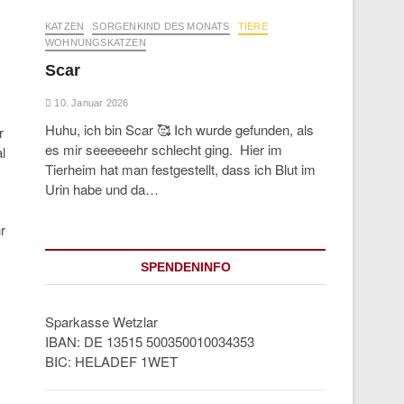
KATZEN
SORGENKIND DES MONATS
TIERE
WOHNUNGSKATZEN
Scar
10. Januar 2026
Huhu, ich bin Scar 🥰 Ich wurde gefunden, als
r
es mir seeeeeehr schlecht ging. Hier im
l
Tierheim hat man festgestellt, dass ich Blut im
Urin habe und da…
r
SPENDENINFO
Sparkasse Wetzlar
IBAN: DE 13515 500350010034353
BIC: HELADEF 1WET