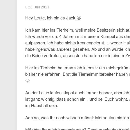
26. Juli 2021
Hey Leute, ich bin es Jack 🙂
Ich kam hier ins Tierheim, weil meine Besitzerin sic
Ich wurde vor ca. 4 Jahren mit meinem Kumpel aus dem 
aufpassen. Ich habe nichts kennengelernt…. weder Hals
habe irgendwas anderes gesehen. Ab und an wurde ich 
die Beine vertreten, ansonsten habe ich nur in einem Zw
Hier im Tierheim hat man sich intensiv um mich geküm
bisher nie erfahren. Erst die Tierheimmitarbeiter haben 
😉
An der Leine laufen klappt auch immer besser, aber ich
ist ganz wichtig, dass schon ein Hund bei Euch wohnt, a
im Haushalt sein.
Ach so, was Ihr noch wissen müsst: Momentan bin ich n
Möchtet Ihr mich kennenlernen? Dann macht doch mal 