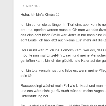
5. März 2022
Huhu, ich bin´s Kimba 🙂
Ich bin schon etwas länger im Tierheim, aber konnte no
erst mal operiert werden musste. Oh man war das ätze
das eine echt blöde Stelle war. Jetzt ist nur noch eine 
echt Leute, ich hab jetzt auch keine Lust mehr auf die 
Der Grund warum ich ins Tierheim kam, war der, dass 
möchte nun mal Einzel-Prinz sein und meine Menschen
genießen kann, bin ich der glücklichste Kater auf der g
Ich bin total verschmust und liebe es, wenn meine Pfle
sein 😉
Rassebedingt wächst mein Fell wie Unkraut und man m
und das wäre nicht gut 🙁 Auch müssen meine Augen u
Unterstützung bei.
So, wo sind die Perser-Fans…. Meldet Euch doch mal te