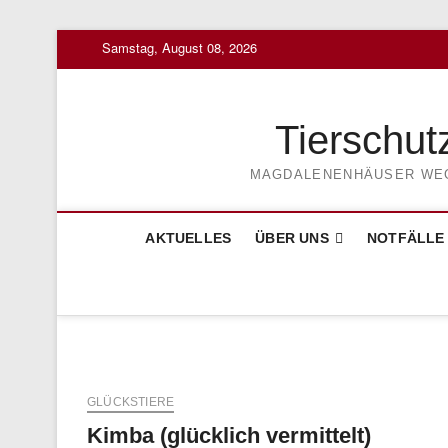
Skip
Samstag, August 08, 2026
to
content
Tierschut
MAGDALENENHÄUSER WEG 3
AKTUELLES
ÜBER UNS
NOTFÄLLE
GLÜCKSTIERE
Kimba (glücklich vermittelt)