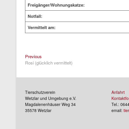
Freigänger/Wohnungskatze:
Notfall:
Vermittelt am:
Previous
Beitragsnavigation
Previous
post:
Rosi (glücklich vermittelt)
Tierschutzverein
Anfahrt
Wetzlar und Umgebung e.V.
Kontaktfo
Magdalenenhäuser Weg 34
Tel.: 064
35578 Wetzlar
email:
ti