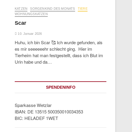
KATZEN
SORGENKIND DES MONATS
TIERE
WOHNUNGSKATZEN
Scar
10. Januar 2026
Huhu, ich bin Scar 🥰 Ich wurde gefunden, als
es mir seeeeeehr schlecht ging. Hier im
Tierheim hat man festgestellt, dass ich Blut im
Urin habe und da…
SPENDENINFO
Sparkasse Wetzlar
IBAN: DE 13515 500350010034353
BIC: HELADEF 1WET