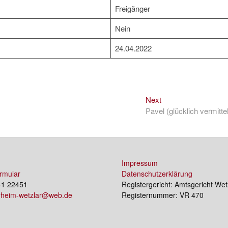
Freigänger
Nein
24.04.2022
Next
Next
post:
Pavel (glücklich vermittel
Impressum
rmular
Datenschutzerklärung
41 22451
Registergericht: Amtsgericht Wet
erheim-wetzlar@web.de
Registernummer: VR 470