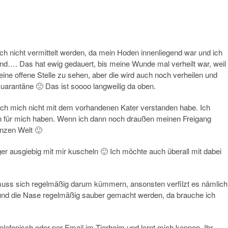
ch nicht vermittelt werden, da mein Hoden innenliegend war und ich
nd…. Das hat ewig gedauert, bis meine Wunde mal verheilt war, weil
kleine offene Stelle zu sehen, aber die wird auch noch verheilen und
Quarantäne 🙁 Das ist soooo langweilig da oben.
ich mich nicht mit dem vorhandenen Kater verstanden habe. Ich
 für mich haben. Wenn ich dann noch draußen meinen Freigang
anzen Welt 🙂
ger ausgiebig mit mir kuscheln 🙂 Ich möchte auch überall mit dabei
uss sich regelmäßig darum kümmern, ansonsten verfilzt es nämlich
nd die Nase regelmäßig sauber gemacht werden, da brauche ich
lefonisch oder per Email im Tierheim und lernt mich kennen, Ihr