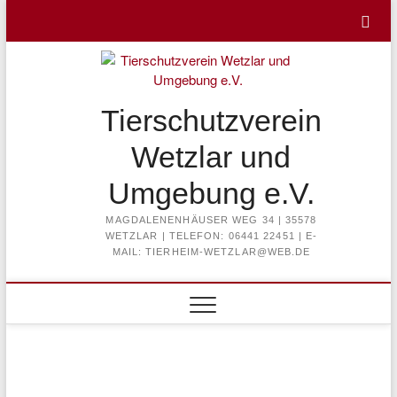
Skip
to
content
Tierschutzverein
Wetzlar und
Umgebung e.V.
MAGDALENENHÄUSER WEG 34 | 35578
WETZLAR | TELEFON: 06441 22451 | E-
MAIL: TIERHEIM-WETZLAR@WEB.DE