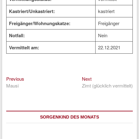
Kastriert/Unkastriert:
kastriert
Freigänger/Wohnungskatze:
Freigänger
Notfall:
Nein
Vermittelt am:
22.12.2021
Previous
Next
Beitragsnavigation
Previous
Next
post:
post:
Mausi
Zimt (glücklich vermittelt)
SORGENKIND DES MONATS