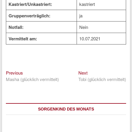
Kastriert/Unkastriert:
kastriert
Gruppenverträglich:
ja
Notfall:
Nein
Vermittelt am:
10.07.2021
Previous
Next
Beitragsnavigation
Previous
Next
post:
post:
Masha (glücklich vermittelt)
Tobi (glücklich vermittelt)
SORGENKIND DES MONATS