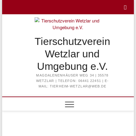
Skip
to
content
Tierschutzverein
Wetzlar und
Umgebung e.V.
MAGDALENENHÄUSER WEG 34 | 35578
WETZLAR | TELEFON: 06441 22451 | E-
MAIL: TIERHEIM-WETZLAR@WEB.DE