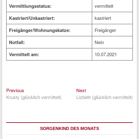
Vermittlungsstatus:
vermittelt
Kastriert/Unkastriert:
kastriert
Freigänger/Wohnungskatze:
Freigänger
Notfall:
Nein
Vermittelt am:
10.07.2021
Previous
Next
Beitragsnavigation
Previous
Next
post:
post:
Krusty (glücklich vermittelt)
Lizbeth (glücklich vermittelt)
SORGENKIND DES MONATS