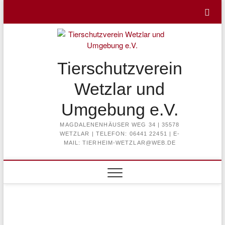
Skip
to
content
Tierschutzverein
Wetzlar und
Umgebung e.V.
MAGDALENENHÄUSER WEG 34 | 35578
WETZLAR | TELEFON: 06441 22451 | E-
MAIL: TIERHEIM-WETZLAR@WEB.DE