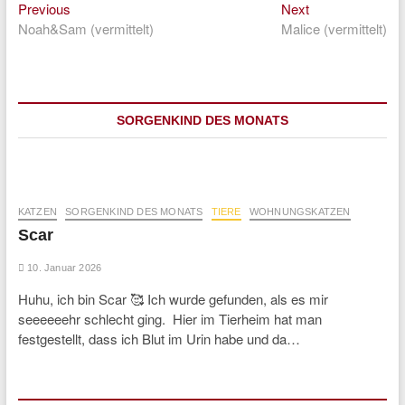
Previous
Next
Beitragsnavigation
Previous
Next
post:
post:
Noah&Sam (vermittelt)
Malice (vermittelt)
SORGENKIND DES MONATS
KATZEN
SORGENKIND DES MONATS
TIERE
WOHNUNGSKATZEN
Scar
10. Januar 2026
Huhu, ich bin Scar 🥰 Ich wurde gefunden, als es mir
seeeeeehr schlecht ging. Hier im Tierheim hat man
festgestellt, dass ich Blut im Urin habe und da…