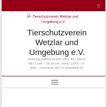
Skip
to
content
Tierschutzverein
Wetzlar und
Umgebung e.V.
MAGDALENENHÄUSER WEG 34 | 35578
WETZLAR | TELEFON: 06441 22451 | E-
MAIL: TIERHEIM-WETZLAR@WEB.DE