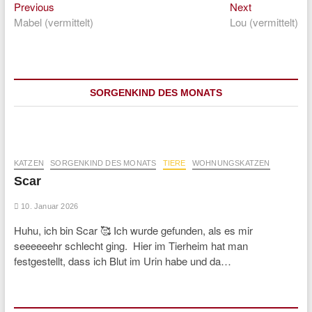
Previous
Next
Beitragsnavigation
Previous
Next
post:
post:
Mabel (vermittelt)
Lou (vermittelt)
SORGENKIND DES MONATS
KATZEN
SORGENKIND DES MONATS
TIERE
WOHNUNGSKATZEN
Scar
10. Januar 2026
Huhu, ich bin Scar 🥰 Ich wurde gefunden, als es mir
seeeeeehr schlecht ging. Hier im Tierheim hat man
festgestellt, dass ich Blut im Urin habe und da…