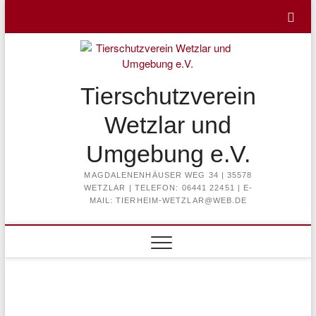
Skip
to
content
Tierschutzverein
Wetzlar und
Umgebung e.V.
MAGDALENENHÄUSER WEG 34 | 35578
WETZLAR | TELEFON: 06441 22451 | E-
MAIL: TIERHEIM-WETZLAR@WEB.DE