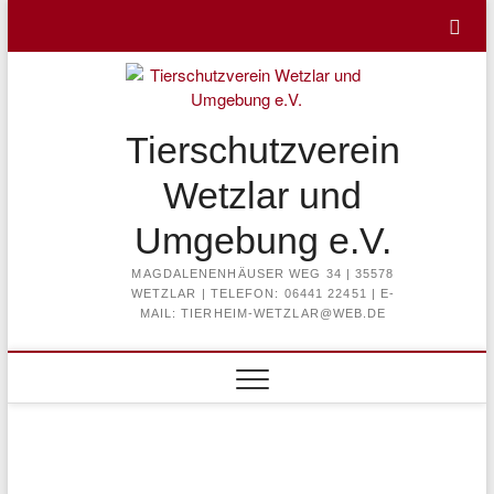
Skip
to
content
Tierschutzverein
Wetzlar und
Umgebung e.V.
MAGDALENENHÄUSER WEG 34 | 35578
WETZLAR | TELEFON: 06441 22451 | E-
MAIL: TIERHEIM-WETZLAR@WEB.DE