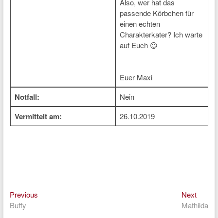
Also, wer hat das
passende Körbchen für
einen echten
Charakterkater? Ich warte
auf Euch 😉
Euer Maxi
Notfall:
Nein
Vermittelt am:
26.10.2019
Previous
Next
Beitragsnavigation
Previous
Next
post:
post:
Buffy
Mathilda