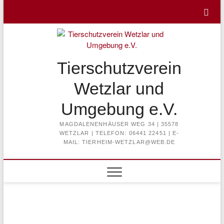
Skip
to
content
Tierschutzverein
Wetzlar und
Umgebung e.V.
MAGDALENENHÄUSER WEG 34 | 35578
WETZLAR | TELEFON: 06441 22451 | E-
MAIL: TIERHEIM-WETZLAR@WEB.DE