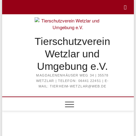
Skip
to
content
Tierschutzverein
Wetzlar und
Umgebung e.V.
MAGDALENENHÄUSER WEG 34 | 35578
WETZLAR | TELEFON: 06441 22451 | E-
MAIL: TIERHEIM-WETZLAR@WEB.DE