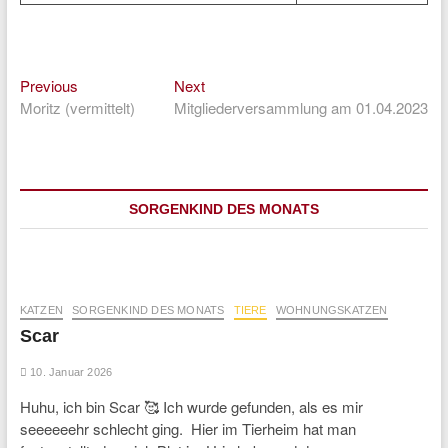
Previous
Next
Beitragsnavigation
Previous
Next
post:
post:
Moritz (vermittelt)
Mitgliederversammlung am 01.04.2023
SORGENKIND DES MONATS
KATZEN
SORGENKIND DES MONATS
TIERE
WOHNUNGSKATZEN
Scar
10. Januar 2026
Huhu, ich bin Scar 🥰 Ich wurde gefunden, als es mir
seeeeeehr schlecht ging. Hier im Tierheim hat man