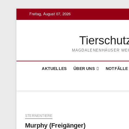
Skip
Freitag, August 07, 2026
to
content
Tierschut
MAGDALENENHÄUSER WEG 3
AKTUELLES
ÜBER UNS
NOTFÄLLE
STERNENTIERE
Murphy (Freigänger)