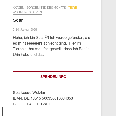
KATZEN
SORGENKIND DES MONATS
TIERE
WOHNUNGSKATZEN
Scar
10. Januar 2026
Huhu, ich bin Scar 🥰 Ich wurde gefunden, als
es mir seeeeeehr schlecht ging. Hier im
Tierheim hat man festgestellt, dass ich Blut im
Urin habe und da…
n
SPENDENINFO
Sparkasse Wetzlar
IBAN: DE 13515 500350010034353
BIC: HELADEF 1WET