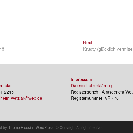
Next
Next
post:
n❗❗
Krusty (glücklich vermittel
Impressum
rmular
Datenschutzerklärung
41 22451
Registergericht: Amtsgericht Wet
erheim-wetzlar@web.de
Registernummer: VR 470
d by:
Theme Freesia
|
WordPress
| © Copyright All right reserved