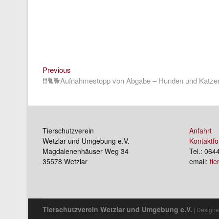
Previous
Beitragsnavigation
Previous
post:
❗❗🐈🐕Aufnahmestopp von Abgabe – Hunden und Katze
Tierschutzverein
Anfahrt
Wetzlar und Umgebung e.V.
Kontaktfo
Magdalenenhäuser Weg 34
Tel.: 064
35578 Wetzlar
email:
ti
Tierschutzverein Wetzlar und Umgebung e.V.
| Designe