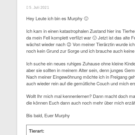
5. Juli 2021
Hey Leute ich bin es Murphy 🙂
Ich kam in einen katastrophalen Zustand hier ins Tierh
da mein Fell komplett verfilzt war 🙁 Jetzt ist das alte
wächst wieder nach 😉 Von meiner Tierärztin wurde ich a
noch kein Grund zur Sorge und ich brauche auch kein
Ich suche ein neues ruhiges Zuhause ohne kleine Kind
aber sie sollten in meinem Alter sein, denn junges Gemü
Nach meiner Eingewöhnung möchte ich in Freigang gehe
auch wieder rein auf die gemütliche Couch und mich e
Wollt Ihr mich mal kennenlernen? Dann macht doch mal
die können Euch dann auch noch mehr über mich erzähl
Bis bald, Euer Murphy
Tierart: