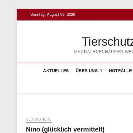
Skip
Sonntag, August 09, 2026
to
content
Tierschut
MAGDALENENHÄUSER WEG 3
AKTUELLES
ÜBER UNS
NOTFÄLLE
GLÜCKSTIERE
Nino (glücklich vermittelt)