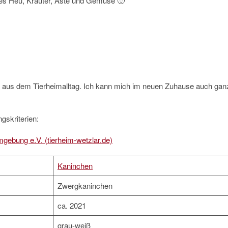
ches Heu, Kräuter, Äste und Gemüse 🙂
aus dem Tierheimalltag. Ich kann mich im neuen Zuhause auch gan
gskriterien:
mgebung e.V. (tierheim-wetzlar.de)
Kaninchen
Zwergkaninchen
ca. 2021
grau-weiß