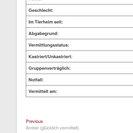
Geschlecht:
Im Tierheim seit:
Abgabegrund:
Vermittlungsstatus:
Kastriert/Unkastriert:
Gruppenverträglich:
Notfall:
Vermittelt am:
Previous
Beitragsnavigation
Previous
post:
Amber (glücklich vermittelt)