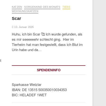
KATZEN
SORGENKIND DES MONATS
TIERE
WOHNUNGSKATZEN
Scar
10. Januar 2026
Huhu, ich bin Scar 🥰 Ich wurde gefunden, als
es mir seeeeeehr schlecht ging. Hier im
Tierheim hat man festgestellt, dass ich Blut im
Urin habe und da…
t
SPENDENINFO
)
Sparkasse Wetzlar
IBAN: DE 13515 500350010034353
BIC: HELADEF 1WET