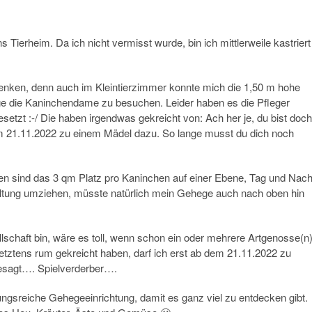
 Tierheim. Da ich nicht vermisst wurde, bin ich mittlerweile kastriert
 denken, denn auch im Kleintierzimmer konnte mich die 1,50 m hohe
e die Kaninchendame zu besuchen. Leider haben es die Pfleger
etzt :-/ Die haben irgendwas gekreicht von: Ach her je, du bist doch
 dem 21.11.2022 zu einem Mädel dazu. So lange musst du dich noch
en sind das 3 qm Platz pro Kaninchen auf einer Ebene, Tag und Nach
haltung umziehen, müsste natürlich mein Gehege auch nach oben hin
llschaft bin, wäre es toll, wenn schon ein oder mehrere Artgenosse(n
etztens rum gekreicht haben, darf ich erst ab dem 21.11.2022 zu
gesagt…. Spielverderber….
ungsreiche Gehegeeinrichtung, damit es ganz viel zu entdecken gibt.