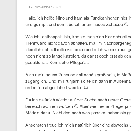
19. November 2022
Hallo, ich heiße Nino und kam als Fundkaninchen hier ins
und geimpft und somit bereit für ein neues Zuhause 🙂
Wie ich „enthoppelt“ bin, konnte man sich hier schnell
Trennwand nicht davon abhalten, mal im Nachbargeheg
ziemlich schnell mitbekommen und mich wieder raus ges
noch nicht so lange kastriert, du darfst doch erst ab
gedulden…. Komische Pfleger….
Also mein neues Zuhause soll schön groß sein, in Maß
zugänglich. Und im Frühjahr, sollte ich dann in Außen
ordentlich abgesichert werden 😉
Da ich natürlich wieder auf der Suche nach netter Gese
bei euch wohnen würden 🙂 Aber wie meine Pfleger ja l
Mädels dazu. Nicht das noch was passiert haben sie 
Ansonsten freue ich mich natürlich über eine abwechsl