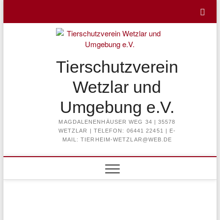
Skip
to
content
Tierschutzverein
Wetzlar und
Umgebung e.V.
MAGDALENENHÄUSER WEG 34 | 35578
WETZLAR | TELEFON: 06441 22451 | E-
MAIL: TIERHEIM-WETZLAR@WEB.DE