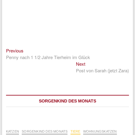
Previous
Beitragsnavigation
Previous
post:
Penny nach 1 1/2 Jahre Tierheim im Glück
Next
Next
post:
Post von Sarah (jetzt Zara)
SORGENKIND DES MONATS
KATZEN
SORGENKIND DES MONATS
TIERE
WOHNUNGSKATZEN