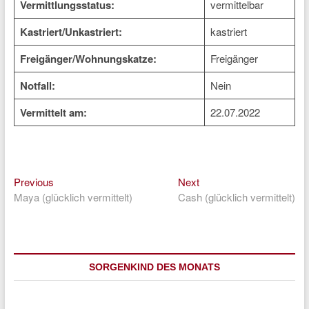
Vermittlungsstatus:
vermittelbar
Kastriert/Unkastriert:
kastriert
Freigänger/Wohnungskatze:
Freigänger
Notfall:
Nein
Vermittelt am:
22.07.2022
Previous
Next
Beitragsnavigation
Previous
Next
post:
post:
Maya (glücklich vermittelt)
Cash (glücklich vermittelt)
SORGENKIND DES MONATS