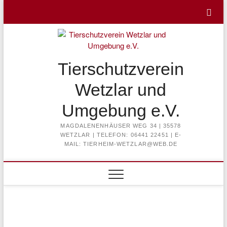
Skip
to
content
Tierschutzverein
Wetzlar und
Umgebung e.V.
MAGDALENENHÄUSER WEG 34 | 35578
WETZLAR | TELEFON: 06441 22451 | E-
MAIL: TIERHEIM-WETZLAR@WEB.DE