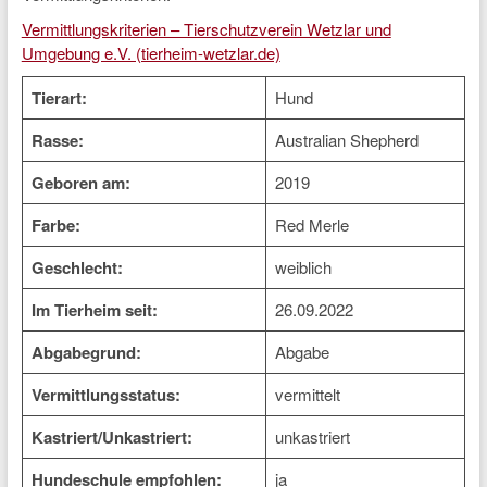
Vermittlungskriterien – Tierschutzverein Wetzlar und
Umgebung e.V. (tierheim-wetzlar.de)
Tierart:
Hund
Rasse:
Australian Shepherd
Geboren am:
2019
Farbe:
Red Merle
Geschlecht:
weiblich
Im Tierheim seit:
26.09.2022
Abgabegrund:
Abgabe
Vermittlungsstatus:
vermittelt
Kastriert/Unkastriert:
unkastriert
Hundeschule empfohlen:
ja