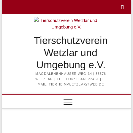
Skip
to
content
Tierschutzverein
Wetzlar und
Umgebung e.V.
MAGDALENENHÄUSER WEG 34 | 35578
WETZLAR | TELEFON: 06441 22451 | E-
MAIL: TIERHEIM-WETZLAR@WEB.DE