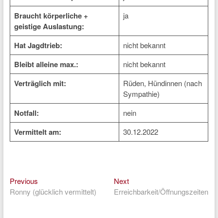
Braucht körperliche +
ja
geistige Auslastung:
Hat Jagdtrieb:
nicht bekannt
Bleibt alleine max.:
nicht bekannt
Verträglich mit:
Rüden, Hündinnen (nach
Sympathie)
Notfall:
nein
Vermittelt am:
30.12.2022
Previous
Next
Beitragsnavigation
Previous
Next
post:
post:
Ronny (glücklich vermittelt)
Erreichbarkeit/Öffnungszeiten