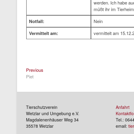
werden. Ich habe auc
müßt ihr im Tierhe
Notfall:
Nein
Vermittelt am:
vermittelt am 15.12.
Previous
Beitragsnavigation
Previous
post:
Piet
Tierschutzverein
Anfahrt
Wetzlar und Umgebung e.V.
Kontaktfo
Magdalenenhäuser Weg 34
Tel.: 064
35578 Wetzlar
email:
ti