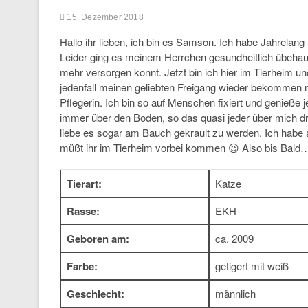
15. Dezember 2018
Hallo ihr lieben, ich bin es Samson. Ich habe Jahrelan
Leider ging es meinem Herrchen gesundheitlich übehaup
mehr versorgen konnt. Jetzt bin ich hier im Tierheim 
jedenfall meinen geliebten Freigang wieder bekommen m
Pflegerin. Ich bin so auf Menschen fixiert und genieß
immer über den Boden, so das quasi jeder über mich dr
liebe es sogar am Bauch gekrault zu werden. Ich habe 
müßt ihr im Tierheim vorbei kommen 😉 Also bis Ba
Tierart:
Katze
Rasse:
EKH
Geboren am:
ca. 2009
Farbe:
getigert mit weiß
Geschlecht:
männlich