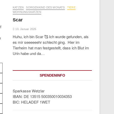
KATZEN
SORGENKIND DES MONATS
TIERE
WOHNUNGSKATZEN
Scar
f
10. Januar 2026
Huhu, ich bin Scar 🥰 Ich wurde gefunden, als
h
es mir seeeeeehr schlecht ging. Hier im
Tierheim hat man festgestellt, dass ich Blut im
Urin habe und da…
SPENDENINFO
Sparkasse Wetzlar
IBAN: DE 13515 500350010034353
BIC: HELADEF 1WET