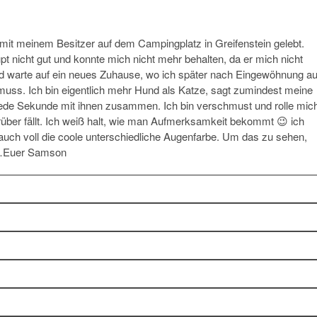
g mit meinem Besitzer auf dem Campingplatz in Greifenstein gelebt.
t nicht gut und konnte mich nicht mehr behalten, da er mich nicht
und warte auf ein neues Zuhause, wo ich später nach Eingewöhnung au
uss. Ich bin eigentlich mehr Hund als Katze, sagt zumindest meine
e jede Sekunde mit ihnen zusammen. Ich bin verschmust und rolle mic
über fällt. Ich weiß halt, wie man Aufmerksamkeit bekommt 😉 ich
auch voll die coole unterschiedliche Augenfarbe. Um das zu sehen,
ld…Euer Samson