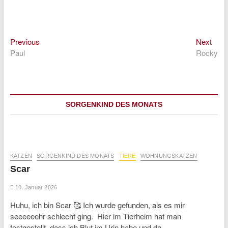
Previous
Next
Beitragsnavigation
Previous
Next
post:
post:
Paul
Rocky
SORGENKIND DES MONATS
KATZEN
SORGENKIND DES MONATS
TIERE
WOHNUNGSKATZEN
Scar
10. Januar 2026
Huhu, ich bin Scar 🥰 Ich wurde gefunden, als es mir
seeeeeehr schlecht ging. Hier im Tierheim hat man
festgestellt, dass ich Blut im Urin habe und da…