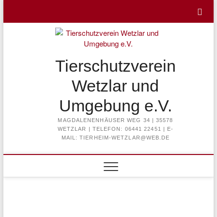
Skip
to
content
Tierschutzverein
Wetzlar und
Umgebung e.V.
MAGDALENENHÄUSER WEG 34 | 35578
WETZLAR | TELEFON: 06441 22451 | E-
MAIL: TIERHEIM-WETZLAR@WEB.DE