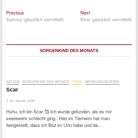
Previous
Next
Beitragsnavigation
Previous
Next
post:
post:
Sammy (glücklich vermittelt)
Elvis (glücklich vermittelt)
SORGENKIND DES MONATS
KATZEN
SORGENKIND DES MONATS
TIERE
WOHNUNGSKATZEN
Scar
10. Januar 2026
Huhu, ich bin Scar 🥰 Ich wurde gefunden, als es mir
seeeeeehr schlecht ging. Hier im Tierheim hat man
festgestellt, dass ich Blut im Urin habe und da…