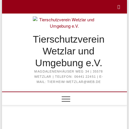
Skip
to
content
Tierschutzverein
Wetzlar und
Umgebung e.V.
MAGDALENENHÄUSER WEG 34 | 35578
WETZLAR | TELEFON: 06441 22451 | E-
MAIL: TIERHEIM-WETZLAR@WEB.DE