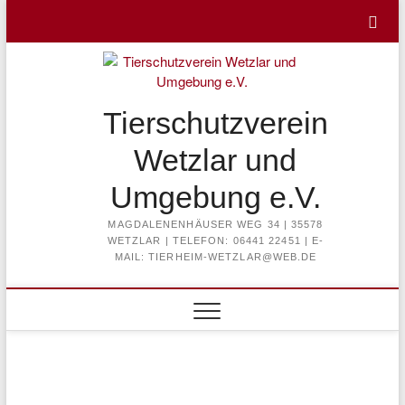
Skip
to
content
Tierschutzverein
Wetzlar und
Umgebung e.V.
MAGDALENENHÄUSER WEG 34 | 35578
WETZLAR | TELEFON: 06441 22451 | E-
MAIL: TIERHEIM-WETZLAR@WEB.DE