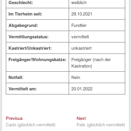
Geschlecht:
weiblich
Im Tierheim seit:
29.10.2021
Abgabegrund:
Fundtier
Vermittlungsstatus:
vermittelt
Kastriert/Unkastriert:
unkastriert
Freigänger/Wohnungskatze:
Freigänger (nach der
Kastration)
Notfall:
Nein
Vermittelt am:
20.01.2022
Previous
Next
Beitragsnavigation
Previous
Next
post:
post:
Carlo (glücklich vermittelt)
Felix (glücklich vermittelt)