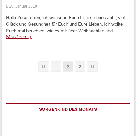
10. Januar 2019
Hallo Zusammen, ich wünsche Euch frohes neues Jahr, viel
Glück und Gesundheit für Euch und Eure Lieben. Ich wollte
Euch mal berichten, wie es mir über Weihnachten und…
Post
Weiterlesen...
von
Sammy!
Seitennummerierung
Previous
Page
Page
Page
Next
1
2
3
page
page
der
Beiträge
SORGENKIND DES MONATS