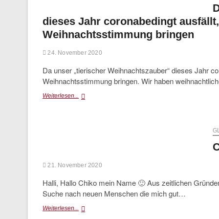
D
dieses Jahr coronabedingt ausfällt
Weihnachtsstimmung bringen
24. November 2020
Da unser „tierischer Weihnachtszauber“ dieses Jahr cor
Weihnachtsstimmung bringen. Wir haben weihnachtliche 
Da
Weiterlesen...
unser
„tierischer
Weihnachtszauber“
dieses
G
Jahr
C
coronabedingt
ausfällt,
21. November 2020
möchten
wir
Halli, Hallo Chiko mein Name 🙂 Aus zeitlichen Gründe
Euch
Suche nach neuen Menschen die mich gut…
trotzdem
ein
Chiko
Weiterlesen...
bißchen
(glücklich
in