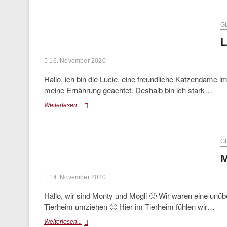
vermittelt)
Weihnachtsstimmung
bringen
G
L
16. November 2020
Hallo, ich bin die Lucie, eine freundliche Katzendame i
meine Ernährung geachtet. Deshalb bin ich stark…
Lucie
Weiterlesen...
(glücklich
vermittelt)
G
M
14. November 2020
Hallo, wir sind Monty und Mogli 🙂 Wir waren eine unü
Tierheim umziehen 🙁 Hier im Tierheim fühlen wir…
Monty&Mogli
Weiterlesen...