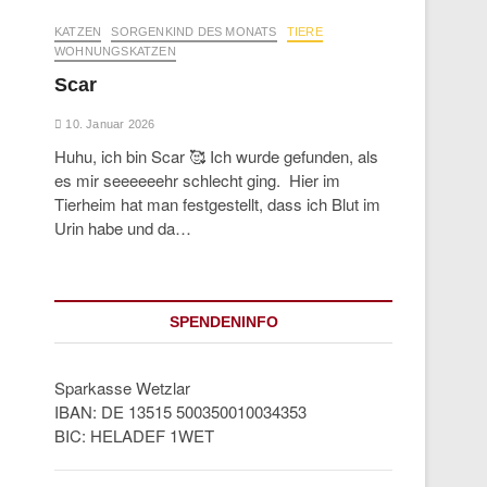
KATZEN
SORGENKIND DES MONATS
TIERE
WOHNUNGSKATZEN
Scar
10. Januar 2026
Huhu, ich bin Scar 🥰 Ich wurde gefunden, als
es mir seeeeeehr schlecht ging. Hier im
Tierheim hat man festgestellt, dass ich Blut im
Urin habe und da…
SPENDENINFO
Sparkasse Wetzlar
IBAN: DE 13515 500350010034353
BIC: HELADEF 1WET