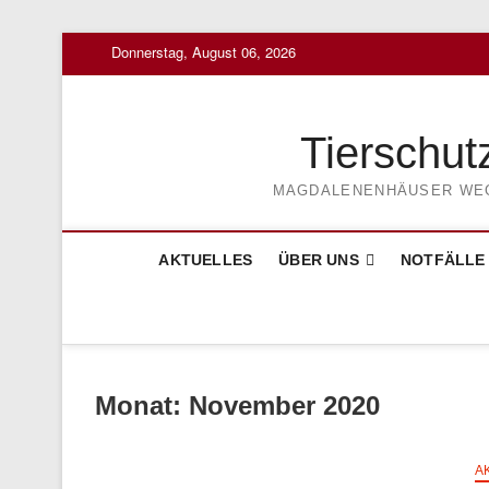
Skip
Donnerstag, August 06, 2026
to
content
Tierschut
MAGDALENENHÄUSER WEG 3
AKTUELLES
ÜBER UNS
NOTFÄLLE
Monat:
November 2020
A