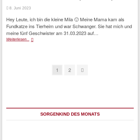
8. Juni 2023
Hey Leute, ich bin die kleine Mila 🙂 Meine Mama kam als
Fundkatze ins Tierheim und war Schwanger. Sie hat mich und
meine fünf Geschwister am 31.03.2023 auf…
Mila
Weiterlesen...
(vermittelt)
Seitennummerierung
Page
Page
Next
1
2
page
der
Beiträge
SORGENKIND DES MONATS