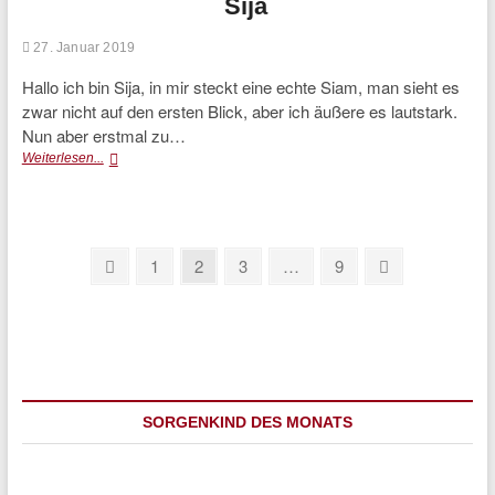
Sija
27. Januar 2019
Hallo ich bin Sija, in mir steckt eine echte Siam, man sieht es
zwar nicht auf den ersten Blick, aber ich äußere es lautstark.
Nun aber erstmal zu…
Sija
Weiterlesen...
Seitennummerierung
Previous
Page
Page
Page
Page
Next
1
2
3
…
9
page
page
der
Beiträge
SORGENKIND DES MONATS