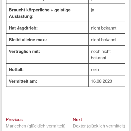
Braucht körperliche + geistige
ja
Auslastung:
Hat Jagdtrieb:
nicht bekannt
Bleibt alleine max.:
nicht bekannt
Verträglich mit:
noch nicht
bekannt
Notfall:
nein
Vermittelt am:
16.08.2020
Previous
Next
Beitragsnavigation
Previous
Next
post:
post:
Mariechen (glücklich vermittelt)
Dexter (glücklich vermittelt)