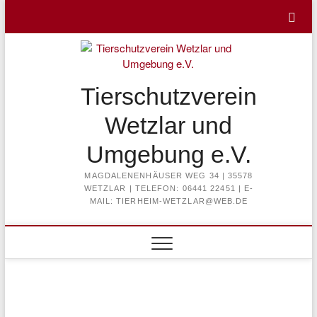
Skip
to
content
Tierschutzverein
Wetzlar und
Umgebung e.V.
MAGDALENENHÄUSER WEG 34 | 35578
WETZLAR | TELEFON: 06441 22451 | E-
MAIL: TIERHEIM-WETZLAR@WEB.DE